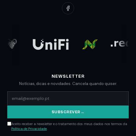
Portfólio
Redes Informáticas
Redes Sociais
Clientes
Suporte Web
Planos Low Cost
Parceiros
Comunicados
Blog
NEWSLETTER
Notícias, dicas e novidades. Cancela quando quiser.
SUBSCREVER
→
Aceito receber a newsletter e o tratamento dos meus dados nos termos da
Política de Privacidade
.