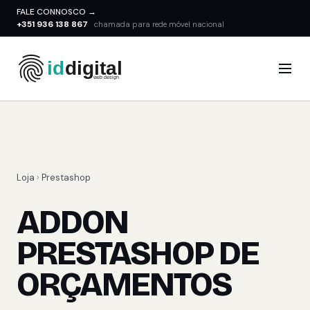
FALE CONNOSCO →
+351 936 138 867
chamada para rede móvel nacional
Loja
›
Prestashop
ADDON
PRESTASHOP DE
ORÇAMENTOS