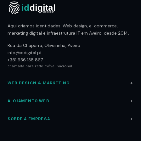
Aqui criamos identidades. Web design, e-commerce,
marketing digital e infraestrutura IT em Aveiro, desde 2014.
Rua da Chaparra, Oliveirinha, Aveiro
info@iddigital.pt
+351 936 138 867
chamada para rede móvel nacional
WEB DESIGN & MARKETING
Web Design
ALOJAMENTO WEB
Lojas Online
Alojamento Web
Auditoria SEO
SOBRE A EMPRESA
Registo Domínios
Marketing Digital
Sobre nós
Servidores NAS
Google Ads