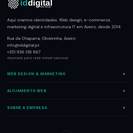
Aqui criamos identidades. Web design, e-commerce,
marketing digital e infraestrutura IT em Aveiro, desde 2014.
Rua da Chaparra, Oliveirinha, Aveiro
info@iddigital.pt
+351 936 138 867
chamada para rede móvel nacional
WEB DESIGN & MARKETING
Web Design
ALOJAMENTO WEB
Lojas Online
Alojamento Web
Auditoria SEO
SOBRE A EMPRESA
Registo Domínios
Marketing Digital
Sobre nós
Servidores NAS
Google Ads
Portfólio
Redes Informáticas