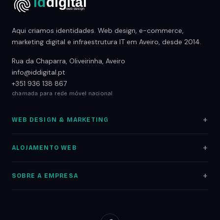
Aqui criamos identidades. Web design, e-commerce,
marketing digital e infraestrutura IT em Aveiro, desde 2014.
Rua da Chaparra, Oliveirinha, Aveiro
info@iddigital.pt
+351 936 138 867
chamada para rede móvel nacional
WEB DESIGN & MARKETING
Web Design
ALOJAMENTO WEB
Lojas Online
Alojamento Web
Auditoria SEO
SOBRE A EMPRESA
Registo Domínios
Marketing Digital
Sobre nós
Servidores NAS
Google Ads
Portfólio
Redes Informáticas
Redes Sociais