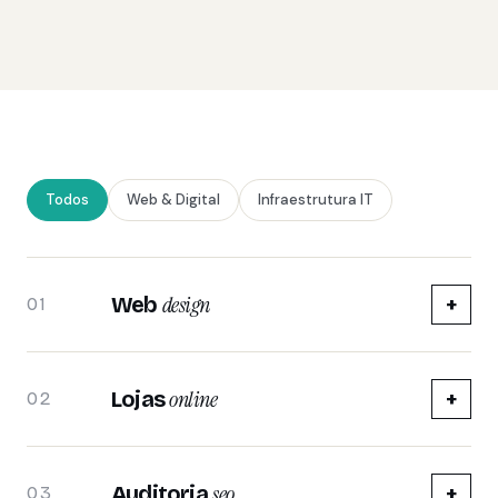
Todos
Web & Digital
Infraestrutura IT
design
Web
+
01
online
Lojas
+
02
seo
Auditoria
+
03