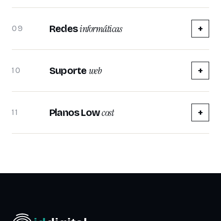
informáticas
Redes
+
09
web
Suporte
+
10
cost
Planos Low
+
11