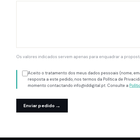
Os valores indicados servem apenas para enquadrar a proposta. 
Aceito o tratamento dos meus dados pessoais (nome, email
resposta a este pedido, nos termos da Política de Privaci
momento contactando info@iddigital.pt. Consulte a
Polít
→
Enviar pedido