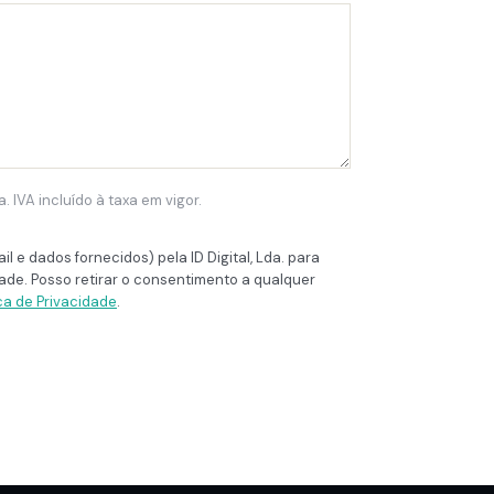
IVA incluído à taxa em vigor.
 e dados fornecidos) pela ID Digital, Lda. para
dade. Posso retirar o consentimento a qualquer
ica de Privacidade
.