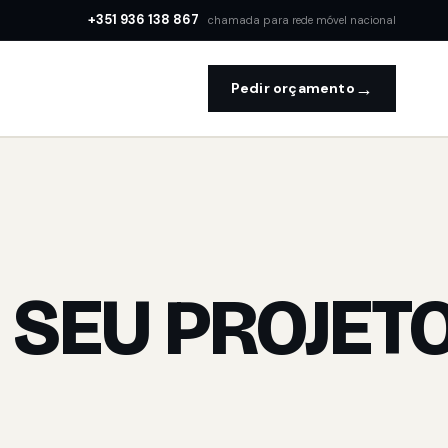
+351 936 138 867
chamada para rede móvel nacional
→
Pedir orçamento
 SEU PROJET