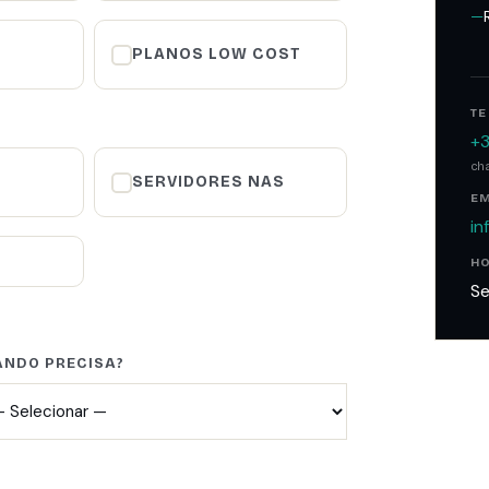
S
PLANOS LOW COST
T
+3
ch
SERVIDORES NAS
EM
in
H
Se
NDO PRECISA?