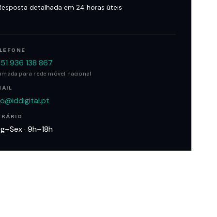
Resposta detalhada em 24 horas úteis
ELEFONE
51 936 138 867
amada para rede móvel nacional
AIL
fo@iddigital.pt
ORÁRIO
g–Sex · 9h–18h