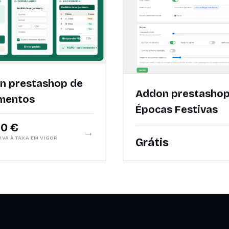
n prestashop de
Addon prestasho
mentos
Épocas Festivas
00 €
→
IVA À TAXA EM VIGOR
Grátis