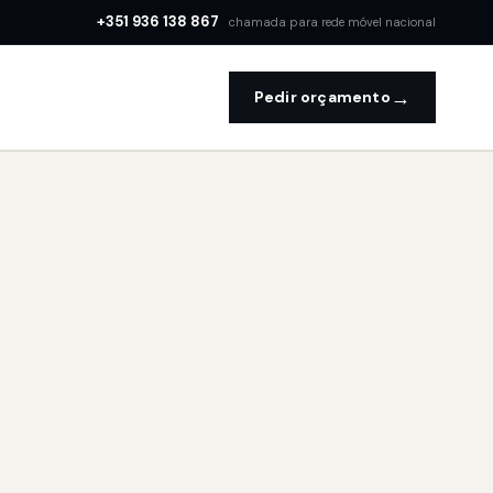
+351 936 138 867
chamada para rede móvel nacional
→
Pedir orçamento