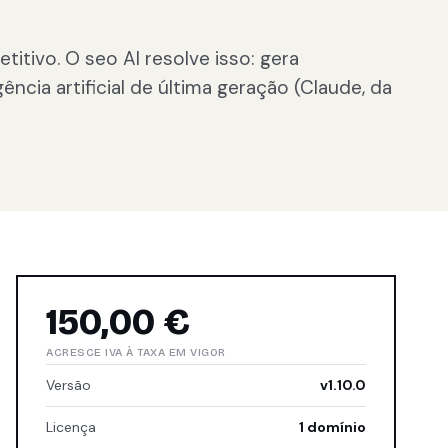
itivo. O seo AI resolve isso: gera
cia artificial de última geração (Claude, da
150,00 €
ACRESCE IVA À TAXA EM VIGOR
Versão
v1.10.0
Licença
1 domínio