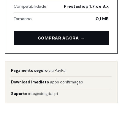
Compatibilidade
Prestashop 1.7.x e 8.x
Tamanho
0,1 MB
→
COMPRAR AGORA
Pagamento seguro
via PayPal
Download imediato
após confirmação
Suporte
info@iddigital.pt