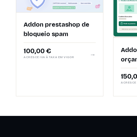
Addon prestashop de
bloqueio spam
Addo
100,00 €
→
ACRESCE IVA À TAXA EM VIGOR
orça
150,
ACRESCE 