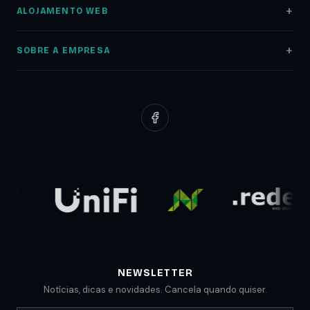
ALOJAMENTO WEB
Lojas Online
Alojamento Web
Auditoria SEO
SOBRE A EMPRESA
Registo Domínios
Marketing Digital
Sobre nós
Servidores NAS
Google Ads
Portfólio
Redes Informáticas
Redes Sociais
Clientes
Suporte Web
Planos Low Cost
Parceiros
Comunicados
Blog
NEWSLETTER
Notícias, dicas e novidades. Cancela quando quiser.