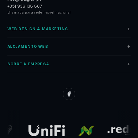
+351 936 138 867
chamada para rede móvel nacional
WEB DESIGN & MARKETING
Web Design
ALOJAMENTO WEB
Lojas Online
Alojamento Web
Auditoria SEO
SOBRE A EMPRESA
Registo Domínios
Marketing Digital
Sobre nós
Servidores NAS
Google Ads
Portfólio
Redes Informáticas
Redes Sociais
Clientes
Suporte Web
Planos Low Cost
Parceiros
Comunicados
Blog