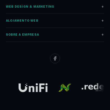
WEB DESIGN & MARKETING
Web Design
ALOJAMENTO WEB
Lojas Online
Alojamento Web
Auditoria SEO
SOBRE A EMPRESA
Registo Domínios
Marketing Digital
Sobre nós
Servidores NAS
Google Ads
Portfólio
Redes Informáticas
Redes Sociais
Clientes
Suporte Web
Planos Low Cost
Parceiros
Comunicados
Blog