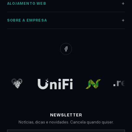
ALOJAMENTO WEB
Lojas Online
Alojamento Web
Auditoria SEO
SOBRE A EMPRESA
Registo Domínios
Marketing Digital
Sobre nós
Servidores NAS
Google Ads
Portfólio
Redes Informáticas
Redes Sociais
Clientes
Suporte Web
Planos Low Cost
Parceiros
Comunicados
Blog
NEWSLETTER
Notícias, dicas e novidades. Cancela quando quiser.