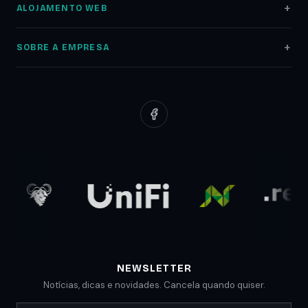
ALOJAMENTO WEB
Lojas Online
Alojamento Web
Auditoria SEO
SOBRE A EMPRESA
Registo Domínios
Marketing Digital
Sobre nós
Servidores NAS
Google Ads
Portfólio
Redes Informáticas
Redes Sociais
Clientes
Suporte Web
Planos Low Cost
Parceiros
Comunicados
Blog
NEWSLETTER
Notícias, dicas e novidades. Cancela quando quiser.