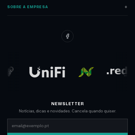
Alojamento Web
Auditoria SEO
SOBRE A EMPRESA
Registo Domínios
Marketing Digital
Sobre nós
Servidores NAS
Google Ads
Portfólio
Redes Informáticas
Redes Sociais
Clientes
Suporte Web
Planos Low Cost
Parceiros
Comunicados
Blog
NEWSLETTER
Notícias, dicas e novidades. Cancela quando quiser.