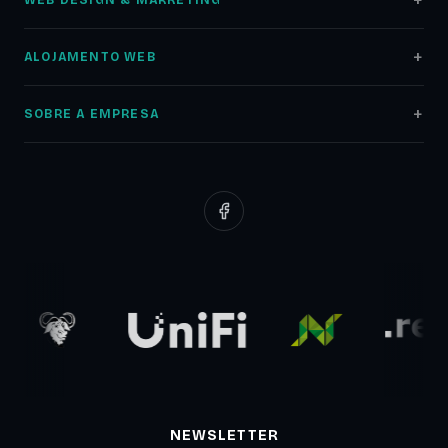
WEB DESIGN & MARKETING
Web Design
ALOJAMENTO WEB
Lojas Online
Alojamento Web
Auditoria SEO
SOBRE A EMPRESA
Registo Domínios
Marketing Digital
Sobre nós
Servidores NAS
Google Ads
Portfólio
Redes Informáticas
Redes Sociais
Clientes
Suporte Web
Planos Low Cost
Parceiros
Comunicados
Blog
NEWSLETTER