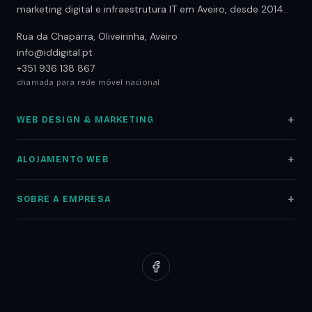
marketing digital e infraestrutura IT em Aveiro, desde 2014.
Rua da Chaparra, Oliveirinha, Aveiro
info@iddigital.pt
+351 936 138 867
chamada para rede móvel nacional
WEB DESIGN & MARKETING
Web Design
ALOJAMENTO WEB
Lojas Online
Alojamento Web
Auditoria SEO
SOBRE A EMPRESA
Registo Domínios
Marketing Digital
Sobre nós
Servidores NAS
Google Ads
Portfólio
Redes Informáticas
Redes Sociais
Clientes
Suporte Web
Planos Low Cost
Parceiros